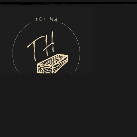
Tobias Wolferstetter
Oberbucher Straße 9
84558 Tyrlaching
+49 152 35804923