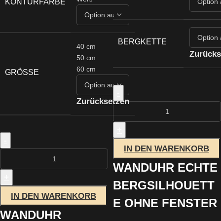
KONTURFARBE
BERGKETTE
40 cm
Zurücks
50 cm
60 cm
GRÖSSE
-
Zurücksetzen
+
-
IN DEN WARENKORB
WANDUHR ECHTE
+
BERGSILHOUETT
IN DEN WARENKORB
E OHNE FENSTER
WANDUHR