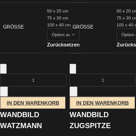
50 x 20 cm
50 x 20 c
75 x 30 cm
75 x 30 c
100 x 40 cm
100 x 40 
GRÖSSE
GRÖSSE
Zurücksetzen
Zurücks
-
-
+
+
IN DEN WARENKORB
IN DEN WARENKORB
WANDBILD
WANDBILD
WATZMANN
ZUGSPITZE