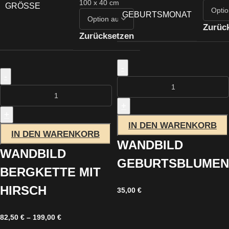
100 x 40 cm
GRÖSSE
GEBURTSMONAT
Zurüc
Zurücksetzen
-
-
+
+
IN DEN WARENKORB
IN DEN WARENKORB
WANDBILD
WANDBILD
GEBURTSBLUMEN
BERGKETTE MIT
HIRSCH
35,00
€
82,50
€
–
199,00
€