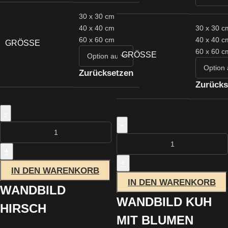
30 x 30 cm
30 x 30 c
40 x 40 cm
40 x 40 c
60 x 60 cm
GRÖSSE
60 x 60 c
GRÖSSE
Zurücksetzen
Zurücks
-
-
+
+
IN DEN WARENKORB
IN DEN WARENKORB
WANDBILD
WANDBILD KUH
HIRSCH
MIT BLUMEN