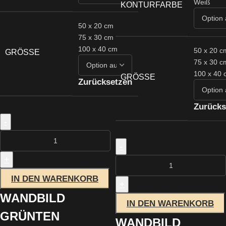
Weiß
KONTURFARBE
50 x 20 cm
75 x 30 cm
100 x 40 cm
50 x 20 c
GRÖSSE
75 x 30 c
100 x 40 
GRÖSSE
Zurücksetzen
Zurücks
-
-
+
IN DEN WARENKORB
+
WANDBILD
IN DEN WARENKORB
GRÜNTEN
WANDBILD