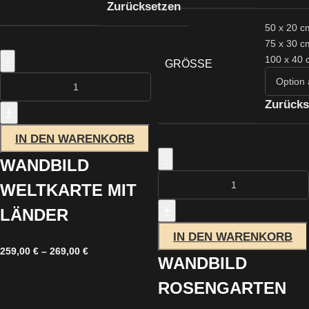
Zurücksetzen
50 x 20 c
75 x 30 c
100 x 40 
-
GRÖSSE
Zurücks
+
IN DEN WARENKORB
-
WANDBILD
WELTKARTE MIT
+
LÄNDER
IN DEN WARENKORB
259,00
€
–
269,00
€
WANDBILD
ROSENGARTEN