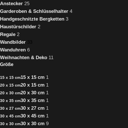
Anstecker
25
Garderoben & Schlüsselhalter
4
Handgeschnitzte Bergketten
3
Haustürschilder
2
Regale
2
Wandbilder
33
Wanduhren
6
Weihnachten & Deko
11
Größe
15 x 15 cm
1
15 x 15 cm
20 x 15 cm
1
20 x 15 cm
20 x 30 cm
1
20 x 30 cm
30 x 35 cm
1
30 x 35 cm
30 x 27 cm
1
30 x 27 cm
30 x 45 cm
1
30 x 45 cm
30 x 30 cm
9
30 x 30 cm