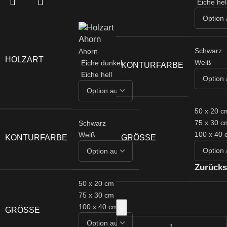
Eiche hel
Schwarz
Ahorn
HOLZART
Weiß
Eiche dunkel
KONTURFARBE
Eiche hell
50 x 20 c
75 x 30 c
Schwarz
100 x 40 
Weiß
GRÖSSE
KONTURFARBE
Zurücks
50 x 20 cm
75 x 30 cm
-
100 x 40 cm
GRÖSSE