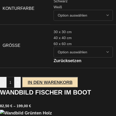
Schwarz
Weiß
KONTURFARBE
30 x 30 cm
40 x 40 cm
60 x 60 cm
GRÖSSE
Zurücksetzen
-
+
IN DEN WARENKORB
WANDBILD FISCHER IM BOOT
82,50
€
–
199,00
€