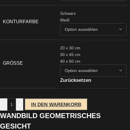
Schwarz
Weiß
KONTURFARBE
20 x 30 cm
30 x 45 cm
40 x 60 cm
GRÖSSE
Zurücksetzen
-
+
IN DEN WARENKORB
WANDBILD GEOMETRISCHES
GESICHT