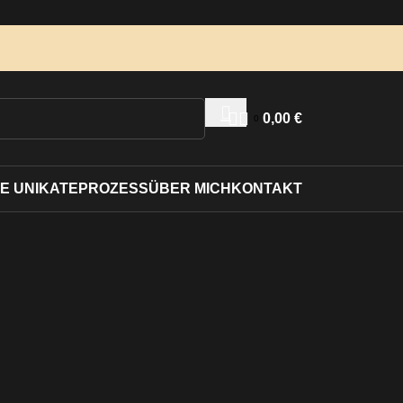
0,00
€
0
E UNIKATE
PROZESS
ÜBER MICH
KONTAKT