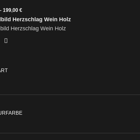
–
199,00
€
ART
URFARBE