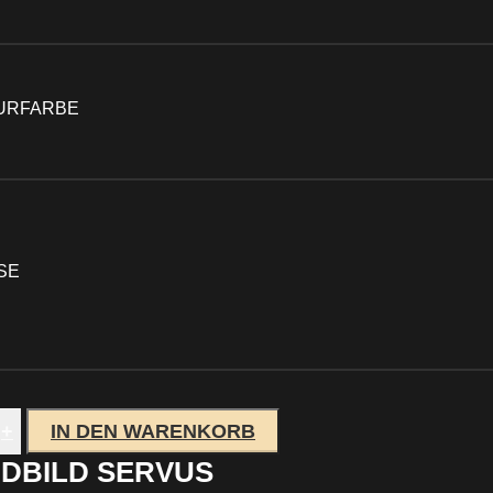
URFARBE
E
+
IN DEN WARENKORB
DBILD SERVUS