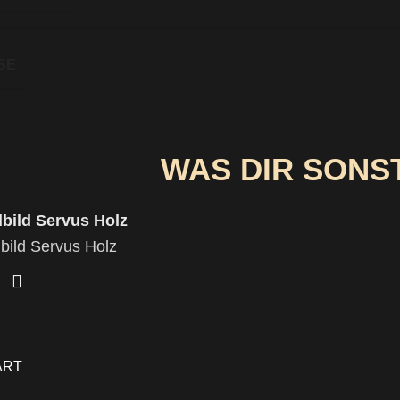
E
WAS DIR SONS
ART