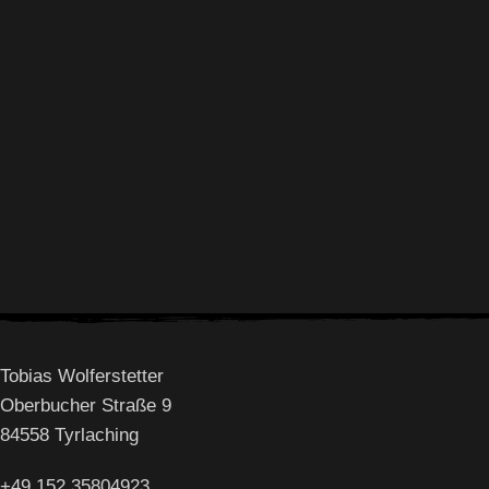
Folge mir auf Instagram
Tobias Wolferstetter
Oberbucher Straße 9
84558 Tyrlaching
+49 152 35804923