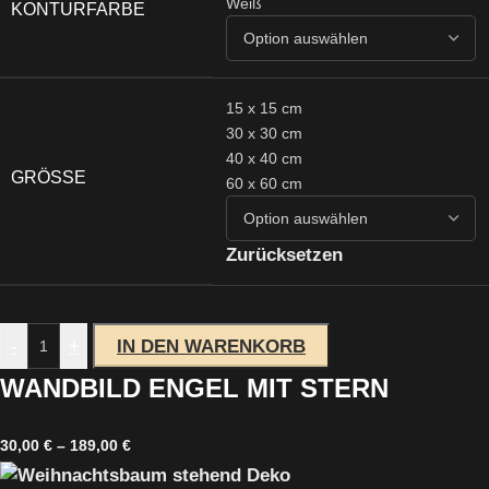
Weiß
KONTURFARBE
15 x 15 cm
30 x 30 cm
40 x 40 cm
GRÖSSE
60 x 60 cm
Zurücksetzen
-
+
IN DEN WARENKORB
WANDBILD ENGEL MIT STERN
30,00
€
–
189,00
€